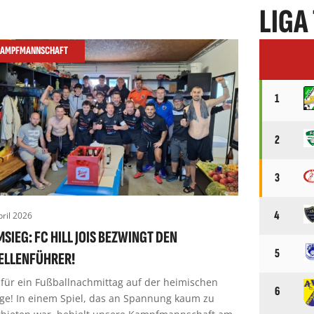
LIGA
AMPFMANNSCHAFT
1
2
3
4
pril 2026
MSIEG: FC HILL JOIS BEZWINGT DEN
5
ELLENFÜHRER!
für ein Fußballnachmittag auf der heimischen
6
ge! In einem Spiel, das an Spannung kaum zu