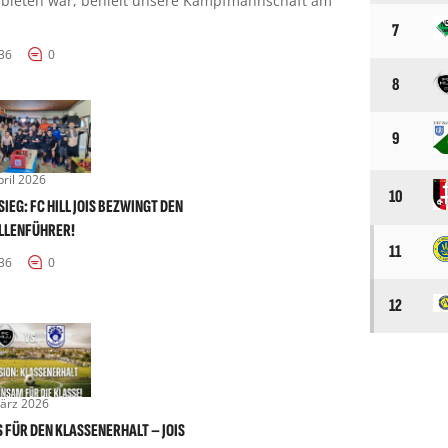
bieten war, behielt unsere Kampfmannschaft am
7
36
0
8
9
pril 2026
10
IEG: FC HILL JOIS BEZWINGT DEN
LLENFÜHRER!
11
36
0
12
ärz 2026
S FÜR DEN KLASSENERHALT – JOIS