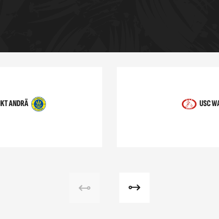
NKT ANDRÄ
USC W