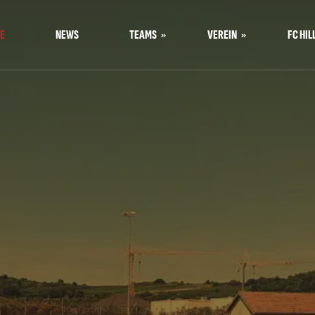
E
NEWS
TEAMS
VEREIN
FC HIL
Kampfmannschaft
Über uns
Nachwuchs
U23
Nachwuchsausbildung in
U16 Mädchen
Jois
U13 Mädchen
Mitgliedschaft
U8
Werbemöglichkeiten
U7
Galerie
U6
Kontakt