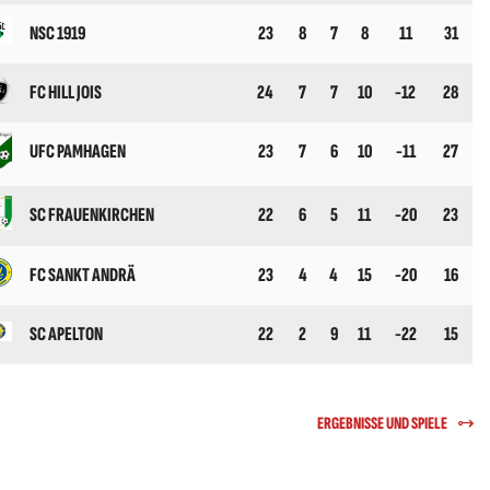
NSC 1919
23
8
7
8
11
31
FC HILL JOIS
24
7
7
10
-12
28
UFC PAMHAGEN
23
7
6
10
-11
27
SC FRAUENKIRCHEN
22
6
5
11
-20
23
FC SANKT ANDRÄ
23
4
4
15
-20
16
SC APELTON
22
2
9
11
-22
15
ERGEBNISSE UND SPIELE