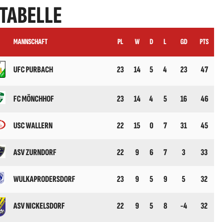
 TABELLE
MANNSCHAFT
PL
W
D
L
GD
PTS
UFC PURBACH
23
14
5
4
23
47
FC MÖNCHHOF
23
14
4
5
16
46
USC WALLERN
22
15
0
7
31
45
ASV ZURNDORF
22
9
6
7
3
33
WULKAPRODERSDORF
23
9
5
9
5
32
ASV NICKELSDORF
22
9
5
8
-4
32