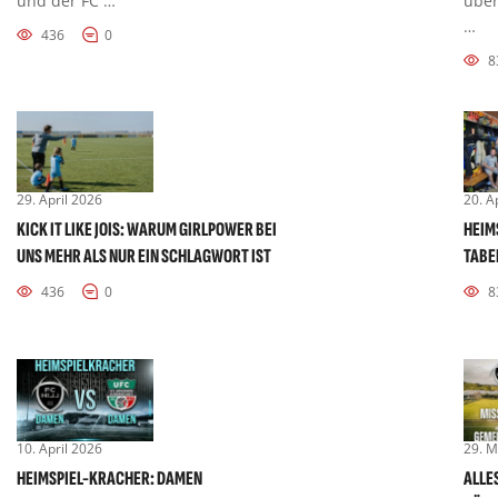
und der FC …
über
…
436
0
8
29. April 2026
20. A
KICK IT LIKE JOIS: WARUM GIRLPOWER BEI
HEIMS
UNS MEHR ALS NUR EIN SCHLAGWORT IST
TABE
436
0
8
10. April 2026
29. M
HEIMSPIEL-KRACHER: DAMEN
ALLE