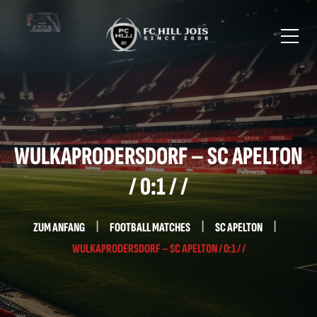
WULKAPRODERSDORF – SC APELTON
/ 0:1 / /
ZUM ANFANG
FOOTBALL MATCHES
SC APELTON
WULKAPRODERSDORF – SC APELTON / 0:1 / /