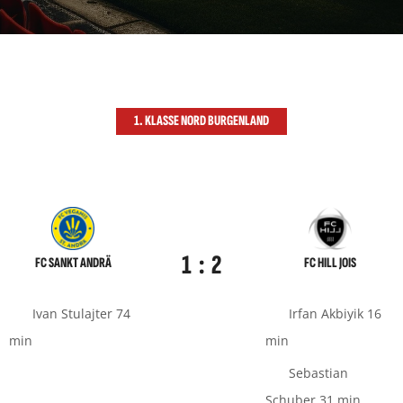
1. KLASSE NORD BURGENLAND
1
:
2
FC SANKT ANDRÄ
FC HILL JOIS
Ivan Stulajter 74
Irfan Akbiyik 16
min
min
Sebastian
Schuber 31 min