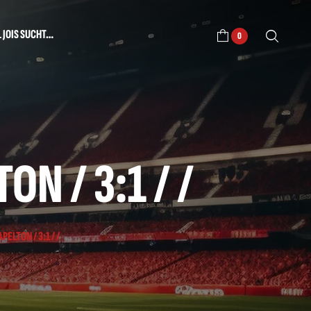
L JOIS SUCHT…
0
N / 3:1 / /
ELTON / 3:1 / /