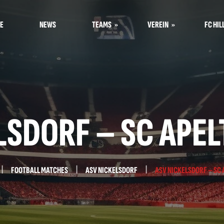
E
NEWS
TEAMS
VEREIN
FC HIL
Kampfmannschaft
Über uns
Nachwuchs
U23
Nachwuchsausbildung in
U16 Mädchen
Jois
SDORF – SC APELTO
U13 Mädchen
Mitgliedschaft
U8
Werbemöglichkeiten
U7
Galerie
FOOTBALL MATCHES
ASV NICKELSDORF
ASV NICKELSDORF – SC AP
U6
Kontakt