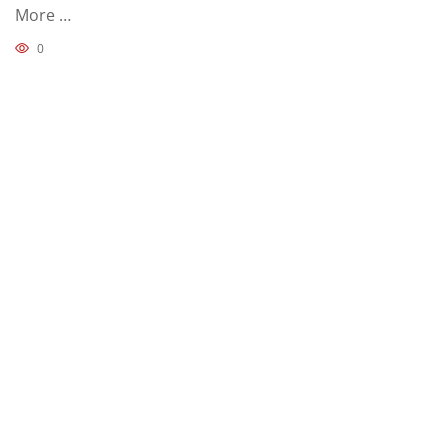
More …
0